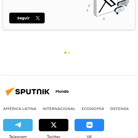
Seguir
Mundo
AMÉRICA LATINA
INTERNACIONAL
ECONOMÍA
DEFENSA
M
Telegram
Twitter
VK