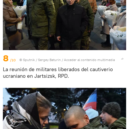
8
/10
© Sputnik / Sergey Baturin
/
Acceder al contenido multimedia
La reunión de militares liberados del cautiverio
ucraniano en Jartsizsk, RPD.