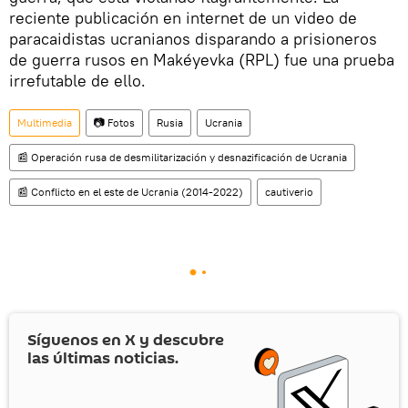
reciente publicación en internet de un video de
paracaidistas ucranianos disparando a prisioneros
de guerra rusos en Makéyevka (RPL) fue una prueba
irrefutable de ello.
Multimedia
📷 Fotos
Rusia
Ucrania
📰 Operación rusa de desmilitarización y desnazificación de Ucrania
📰 Conflicto en el este de Ucrania (2014-2022)
cautiverio
Síguenos en
X
y descubre
las últimas noticias.