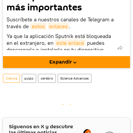
más importantes
Suscríbete a nuestros canales de Telegram a
través de
estos
enlaces
.
Ya que la aplicación Sputnik está bloqueada
en el extranjero, en
este enlace
puedes
descargarla e instalarla en tu dispositivo
móvil (¡solo para Android!).
Expandir
También tenemos una cuenta
en la red 
social rusa VK
.
Ciencia
pulpo
cerebro
Science Advances
Síguenos en
X
y descubre
las últimas noticias.