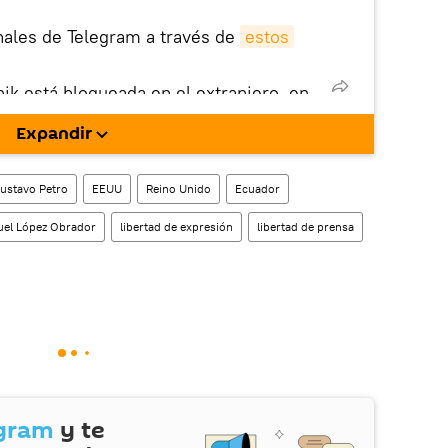
nales de Telegram a través de
estos
nik está bloqueada en el extranjero, en
rgarla e instalarla en tu dispositivo
Expandir
!).
enta
en la red social rusa VK
.
ustavo Petro
EEUU
Reino Unido
Ecuador
el López Obrador
libertad de expresión
libertad de prensa
gram
y te