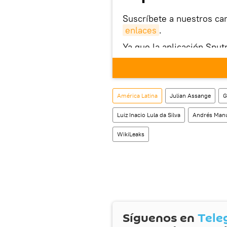
Suscríbete a nuestros ca
enlaces
.
Ya que la aplicación Sput
este enlace
puedes desca
móvil (¡solo para Android
También tenemos una cu
América Latina
Julian Assange
G
Luiz Inacio Lula da Silva
Andrés Manu
WikiLeaks
Síguenos en
Tele