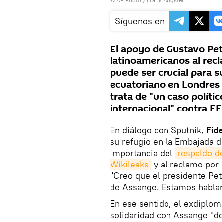
© AP Photo / Frank Augstein
Síguenos en
El apoyo de Gustavo Petr
latinoamericanos al recl
puede ser crucial para su
ecuatoriano en Londres F
trata de "un caso políti
internacional" contra E
En diálogo con Sputnik,
Fid
su refugio en la Embajada d
importancia del
respaldo d
Wikileaks
y al reclamo por l
"Creo que el presidente Pet
de Assange. Estamos hablan
En ese sentido, el exdiplom
solidaridad con Assange "d