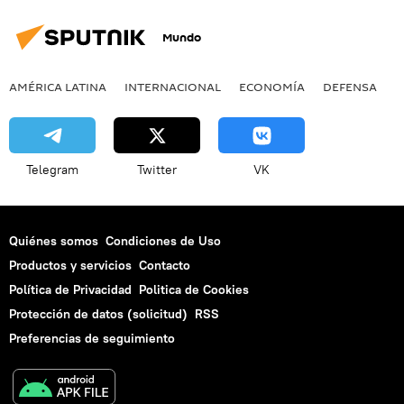
Mundo
AMÉRICA LATINA
INTERNACIONAL
ECONOMÍA
DEFENSA
M
Telegram
Twitter
VK
Quiénes somos
Condiciones de Uso
Productos y servicios
Contacto
Política de Privacidad
Politica de Cookies
Protección de datos (solicitud)
RSS
Preferencias de seguimiento