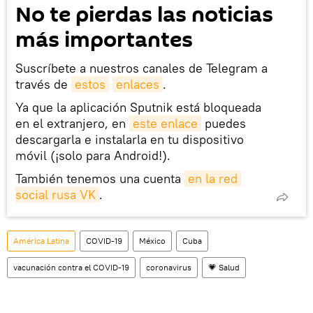
No te pierdas las noticias
más importantes
Suscríbete a nuestros canales de Telegram a
través de
estos
enlaces
.
Ya que la aplicación Sputnik está bloqueada
en el extranjero, en
este enlace
puedes
descargarla e instalarla en tu dispositivo
móvil (¡solo para Android!).
También tenemos una cuenta
en la red 
social rusa VK
.
América Latina
COVID-19
México
Cuba
vacunación contra el COVID-19
coronavirus
💗 Salud