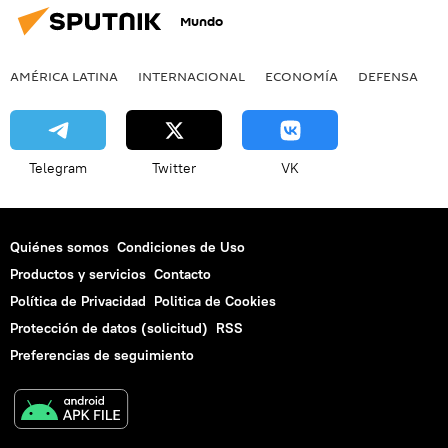
Mundo
AMÉRICA LATINA
INTERNACIONAL
ECONOMÍA
DEFENSA
M
Telegram
Twitter
VK
Quiénes somos
Condiciones de Uso
Productos y servicios
Contacto
Política de Privacidad
Politica de Cookies
Protección de datos (solicitud)
RSS
Preferencias de seguimiento