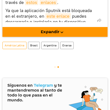
través de
estos
enlaces
.
Ya que la aplicación Sputnik está bloqueada
en el extranjero, en
este enlace
puedes
descargarla e instalarla en tu dispositivo
móvil (¡solo para Android!).
Expandir
También tenemos una cuenta
en la red 
social rusa VK
.
América Latina
Brasil
Argentina
Enarsa
Síguenos en
Telegram
y te
mantendremos al tanto de
todo lo que pasa en el
mundo.