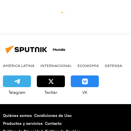
Mundo
AMÉRICA LATINA
INTERNACIONAL
ECONOMÍA
DEFENSA
M
Telegram
Twitter
VK
Quiénes somos
Condiciones de Uso
Productos y servicios
Contacto