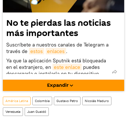
No te pierdas las noticias
más importantes
Suscríbete a nuestros canales de Telegram a
través de
estos
enlaces
.
Ya que la aplicación Sputnik está bloqueada
en el extranjero, en
este enlace
puedes
descargarla e instalarla en tu dispositivo
móvil (¡solo para Android!).
Expandir
También tenemos una cuenta
en la red 
social rusa VK
.
América Latina
Colombia
Gustavo Petro
Nicolás Maduro
Venezuela
Juan Guaidó