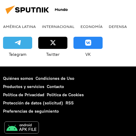
Mundo
AMÉRICA LATINA
INTERNACIONAL
ECONOMÍA
DEFENSA
M
Telegram
Twitter
VK
Quiénes somos
Condiciones de Uso
Productos y servicios
Contacto
Política de Privacidad
Politica de Cookies
Protección de datos (solicitud)
RSS
Preferencias de seguimiento