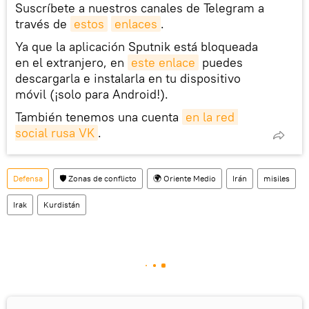
Suscríbete a nuestros canales de Telegram a
través de
estos
enlaces
.
Ya que la aplicación Sputnik está bloqueada
en el extranjero, en
este enlace
puedes
descargarla e instalarla en tu dispositivo
móvil (¡solo para Android!).
También tenemos una cuenta
en la red 
social rusa VK
.
Defensa
🛡️ Zonas de conflicto
🌍 Oriente Medio
Irán
misiles
Irak
Kurdistán