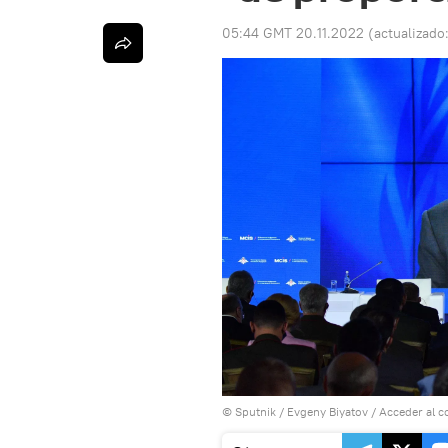
05:44 GMT 20.11.2022
(actualizado
© Sputnik / Evgeny Biyatov
/
Acceder al c