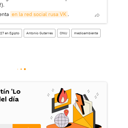
!).
enta
en la red social rusa VK
.
27 en Egipto
Antonio Guterres
ONU
medioambiente
tín 'Lo
el día