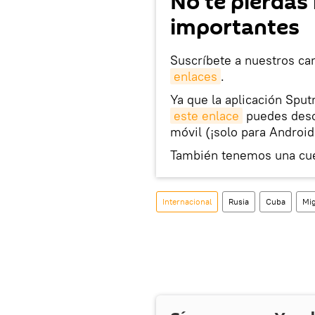
No te pierdas 
importantes
Suscríbete a nuestros ca
enlaces
.
Ya que la aplicación Sput
este enlace
puedes desca
móvil (¡solo para Android
También tenemos una cu
Internacional
Rusia
Cuba
Mig