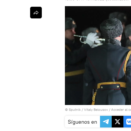
© Sputnik / Vitaly Belousov
/
Acceder al 
Síguenos en