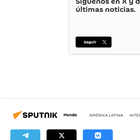
Síguenos en
X
y d
últimas noticias.
Seguir
Mundo
AMÉRICA LATINA
INTE