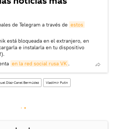
las noticias más
nales de Telegram a través de
estos
nik está bloqueada en el extranjero, en
rgarla e instalarla en tu dispositivo
!).
enta
en la red social rusa VK
.
uel Díaz-Canel Bermúdez
Vladímir Putin