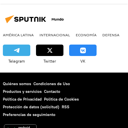
Mundo
AMÉRICA LATINA
INTERNACIONAL
ECONOMÍA
DEFENSA
M
Telegram
Twitter
VK
Quiénes somos
Condiciones de Uso
Productos y servicios
Contacto
Política de Privacidad
Politica de Cookies
Protección de datos (solicitud)
RSS
Preferencias de seguimiento