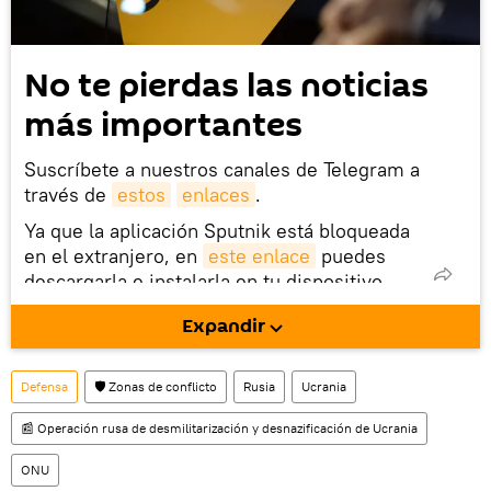
No te pierdas las noticias
más importantes
Suscríbete a nuestros canales de Telegram a
través de
estos
enlaces
.
Ya que la aplicación Sputnik está bloqueada
en el extranjero, en
este enlace
puedes
descargarla e instalarla en tu dispositivo
móvil (¡solo para Android!).
Expandir
También tenemos una cuenta
en la red 
social rusa VK
.
Defensa
🛡️ Zonas de conflicto
Rusia
Ucrania
📰 Operación rusa de desmilitarización y desnazificación de Ucrania
ONU