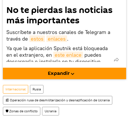
No te pierdas las noticias
más importantes
Suscríbete a nuestros canales de Telegram a
través de
estos
enlaces
.
Ya que la aplicación Sputnik está bloqueada
en el extranjero, en
este enlace
puedes
descargarla e instalarla en tu dispositivo
móvil (¡solo para Android!).
Expandir
También tenemos una cuenta
en la red 
social rusa VK
.
Internacional
Rusia
📰 Operación rusa de desmilitarización y desnazificación de Ucrania
🛡️ Zonas de conflicto
Ucrania