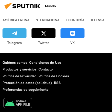
Mundo
AMÉRICA LATINA
INTERNACIONAL
ECONOMÍA
DEFENSA
M
Telegram
Twitter
VK
Quiénes somos
Condiciones de Uso
Productos y servicios
Contacto
Política de Privacidad
Politica de Cookies
Protección de datos (solicitud)
RSS
Preferencias de seguimiento