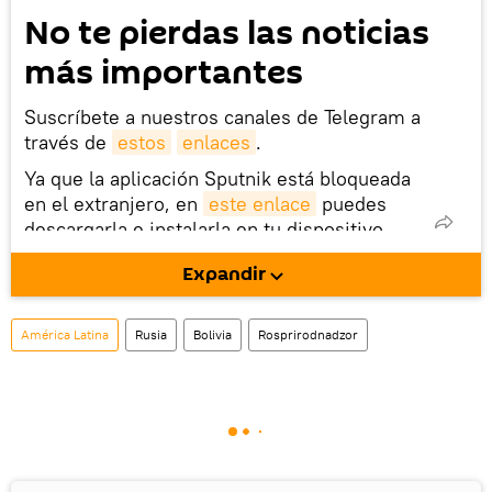
No te pierdas las noticias
más importantes
Suscríbete a nuestros canales de Telegram a
través de
estos
enlaces
.
Ya que la aplicación Sputnik está bloqueada
en el extranjero, en
este enlace
puedes
descargarla e instalarla en tu dispositivo
móvil (¡solo para Android!).
Expandir
También tenemos una cuenta
en la red 
social rusa VK
.
América Latina
Rusia
Bolivia
Rosprirodnadzor