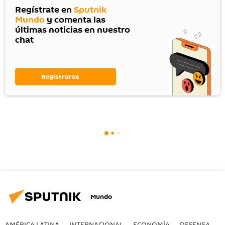
Regístrate en
Sputnik
Mundo
y comenta las
últimas noticias en nuestro
chat
Registrarse
Mundo
AMÉRICA LATINA
INTERNACIONAL
ECONOMÍA
DEFENSA
M