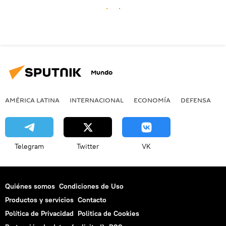
Mundo
AMÉRICA LATINA
INTERNACIONAL
ECONOMÍA
DEFENSA
M
Telegram
Twitter
VK
Quiénes somos
Condiciones de Uso
Productos y servicios
Contacto
Política de Privacidad
Politica de Cookies