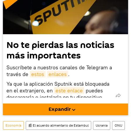
No te pierdas las noticias
más importantes
Suscríbete a nuestros canales de Telegram a
través de
estos
enlaces
.
Ya que la aplicación Sputnik está bloqueada
en el extranjero, en
este enlace
puedes
descargarla e instalarla en tu dispositivo
móvil (¡solo para Android!).
Expandir
También tenemos una cuenta
en la red 
social rusa VK
.
Economía
📰 El acuerdo alimentario de Estambul
Ucrania
ONU