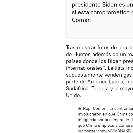
presidente Biden es un
si está comprometido p
Comer.
Tras mostrar fotos de una r
de Hunter, además de un m
países donde los Biden pre
internacionales". La lista in
supuestamente venden gas n
parte de América Latina, Ind
Sudáfrica, Turquía y la mayo
Unido.
🚨 Rep. Comer: "Encontramos
involucraron en que China co
indignada por la compra de t
que China empiece a comprar
pic.twitter.com/hG9d3NAnTj