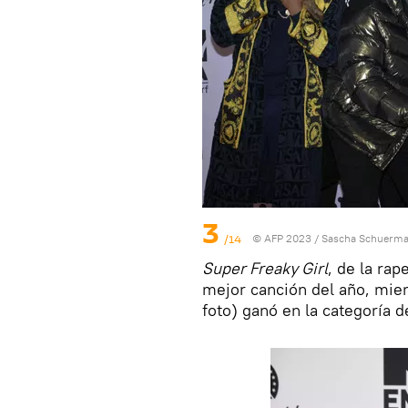
3
/14
© AFP 2023 / Sascha Schuerm
Super Freaky Girl
, de la rap
mejor canción del año, mient
foto) ganó en la categoría d