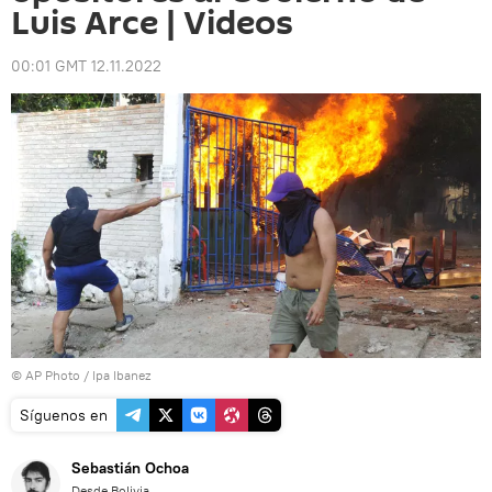
Luis Arce | Videos
00:01 GMT 12.11.2022
© AP Photo / Ipa Ibanez
Síguenos en
Sebastián Ochoa
Desde Bolivia