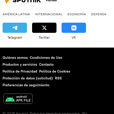
Mundo
AMÉRICA LATINA
INTERNACIONAL
ECONOMÍA
DEFENSA
M
Telegram
Twitter
VK
Quiénes somos
Condiciones de Uso
Productos y servicios
Contacto
Política de Privacidad
Politica de Cookies
Protección de datos (solicitud)
RSS
Preferencias de seguimiento
© 2026 Sputnik Todos los derechos reservados. 18+