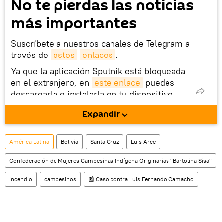
No te pierdas las noticias
más importantes
Suscríbete a nuestros canales de Telegram a
través de
estos
enlaces
.
Ya que la aplicación Sputnik está bloqueada
en el extranjero, en
este enlace
puedes
descargarla e instalarla en tu dispositivo
móvil (¡solo para Android!).
Expandir
También tenemos una cuenta
en la red 
social rusa VK
.
América Latina
Bolivia
Santa Cruz
Luis Arce
Confederación de Mujeres Campesinas Indígena Originarias "Bartolina Sisa"
incendio
campesinos
📰 Caso contra Luis Fernando Camacho