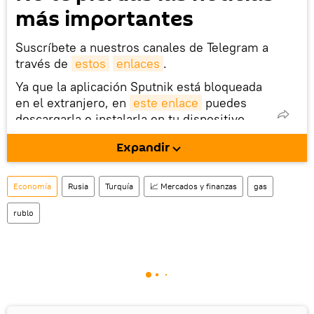
más importantes
Suscríbete a nuestros canales de Telegram a
través de
estos
enlaces
.
Ya que la aplicación Sputnik está bloqueada
en el extranjero, en
este enlace
puedes
descargarla e instalarla en tu dispositivo
móvil (¡solo para Android!).
Expandir
También tenemos una cuenta
en la red 
social rusa VK
.
Economía
Rusia
Turquía
📈 Mercados y finanzas
gas
rublo