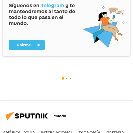
Síguenos en
Telegram
y te
mantendremos al tanto de
todo lo que pasa en el
mundo.
Unirme
Mundo
AMÉRICA LATINA
INTERNACIONAL
ECONOMÍA
DEFENSA
M