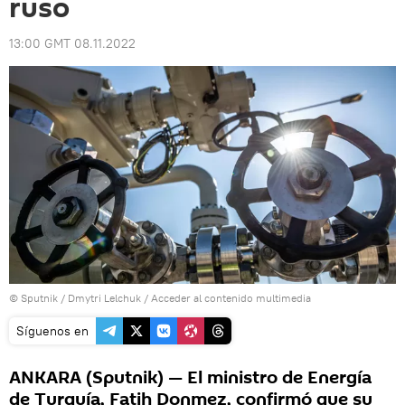
ruso
13:00 GMT 08.11.2022
© Sputnik / Dmytri Lelchuk
/
Acceder al contenido multimedia
Síguenos en
ANKARA (Sputnik) — El ministro de Energía
de Turquía, Fatih Donmez, confirmó que su