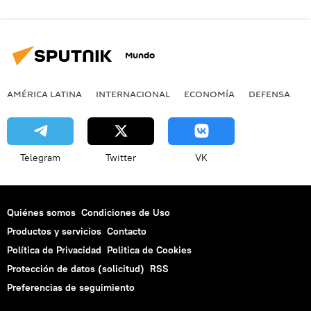
Mundo
AMÉRICA LATINA
INTERNACIONAL
ECONOMÍA
DEFENSA
M
Telegram
Twitter
VK
Quiénes somos
Condiciones de Uso
Productos y servicios
Contacto
Política de Privacidad
Politica de Cookies
Protección de datos (solicitud)
RSS
Preferencias de seguimiento