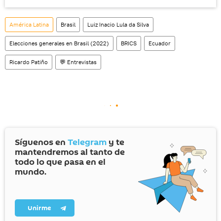
América Latina
Brasil
Luiz Inacio Lula da Silva
Elecciones generales en Brasil (2022)
BRICS
Ecuador
Ricardo Patiño
💬 Entrevistas
Síguenos en
Telegram
y te
mantendremos al tanto de
todo lo que pasa en el
mundo.
Unirme