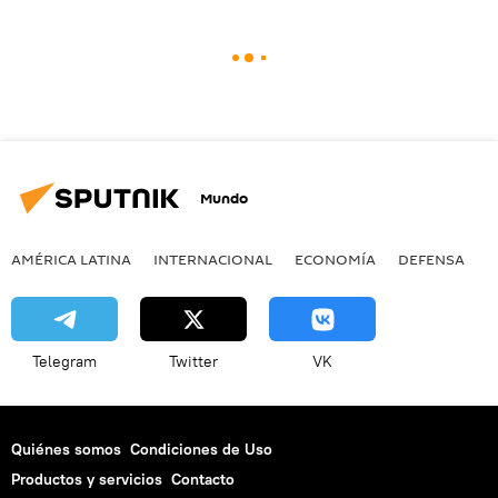
Mundo
AMÉRICA LATINA
INTERNACIONAL
ECONOMÍA
DEFENSA
M
Telegram
Twitter
VK
Quiénes somos
Condiciones de Uso
Productos y servicios
Contacto