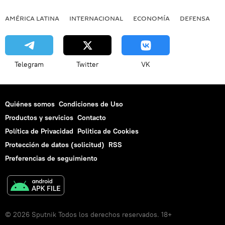
AMÉRICA LATINA
INTERNACIONAL
ECONOMÍA
DEFENSA
M
Telegram
Twitter
VK
Quiénes somos
Condiciones de Uso
Productos y servicios
Contacto
Política de Privacidad
Politica de Cookies
Protección de datos (solicitud)
RSS
Preferencias de seguimiento
© 2026 Sputnik Todos los derechos reservados. 18+