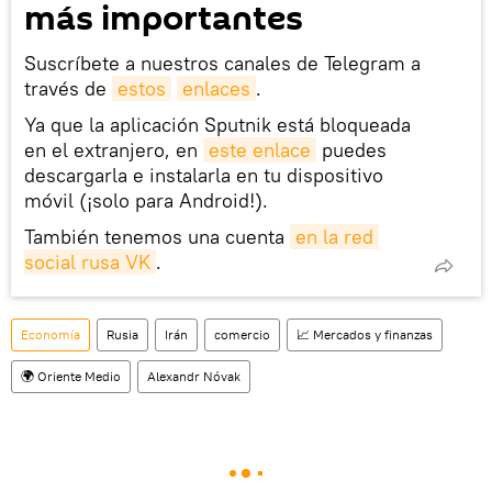
más importantes
Suscríbete a nuestros canales de Telegram a
través de
estos
enlaces
.
Ya que la aplicación Sputnik está bloqueada
en el extranjero, en
este enlace
puedes
descargarla e instalarla en tu dispositivo
móvil (¡solo para Android!).
También tenemos una cuenta
en la red 
social rusa VK
.
Economía
Rusia
Irán
comercio
📈 Mercados y finanzas
🌍 Oriente Medio
Alexandr Nóvak