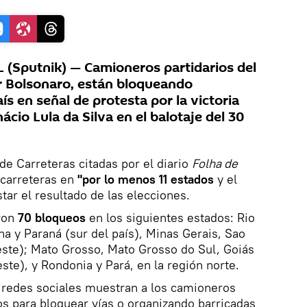
 (Sputnik) — Camioneros partidarios del
ir Bolsonaro, están bloqueando
ís en señal de protesta por la victoria
ácio Lula da Silva en el balotaje del 30
de Carreteras citadas por el diario
Folha de
 carreteras en
"por lo menos 11 estados
y el
star el resultado de las elecciones.
ron
70 bloqueos
en los siguientes estados: Rio
na y Paraná (sur del país), Minas Gerais, Sao
este); Mato Grosso, Mato Grosso do Sul, Goiás
este), y Rondonia y Pará, en la región norte.
s redes sociales muestran a los camioneros
s para bloquear vías o organizando barricadas