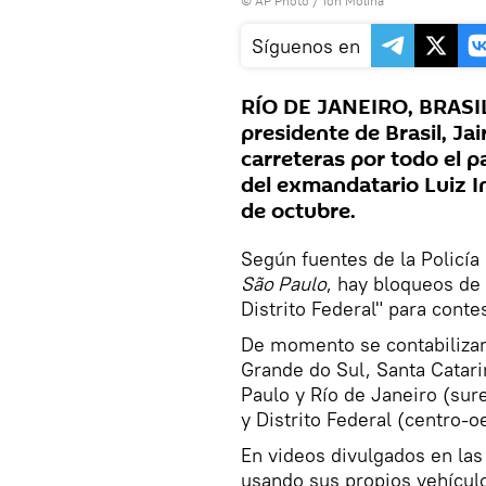
© AP Photo /
Ton Molina
Síguenos en
RÍO DE JANEIRO, BRASIL
presidente de Brasil, Ja
carreteras por todo el pa
del exmandatario Luiz In
de octubre.
Según fuentes de la Policía 
São Paulo
, hay bloqueos de
Distrito Federal" para conte
De momento se contabiliza
Grande do Sul, Santa Catari
Paulo y Río de Janeiro (sur
y Distrito Federal (centro-o
En videos divulgados en la
usando sus propios vehículo