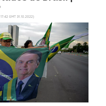
o
:
17:42 GMT 31.10.2022
)