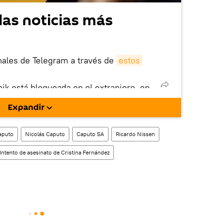
las noticias más
nales de Telegram a través de
estos
nik está bloqueada en el extranjero, en
rgarla e instalarla en tu dispositivo
Expandir
!).
enta
en la red social rusa VK
.
aputo
Nicolás Caputo
Caputo SA
Ricardo Nissen
Intento de asesinato de Cristina Fernández