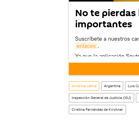
No te pierdas 
importantes
Suscríbete a nuestros ca
enlaces
.
Ya que la aplicación Sput
este enlace
puedes desca
móvil (¡solo para Android
También tenemos una cu
América Latina
Argentina
Luis C
Inspección General de Justicia (IGJ)
Cristina Fernández de Kirchner