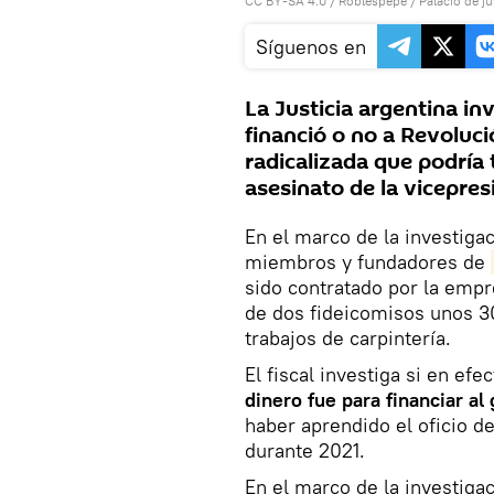
CC BY-SA 4.0
/
Roblespepe
/
Palacio de ju
Síguenos en
La Justicia argentina i
financió o no a Revoluci
radicalizada que podría 
asesinato de la vicepres
En el marco de la investig
miembros y fundadores de
sido contratado por la emp
de dos fideicomisos unos 3
trabajos de carpintería.
El fiscal investiga si en ef
dinero fue para financiar al
haber aprendido el oficio d
durante 2021.
En el marco de la investigac