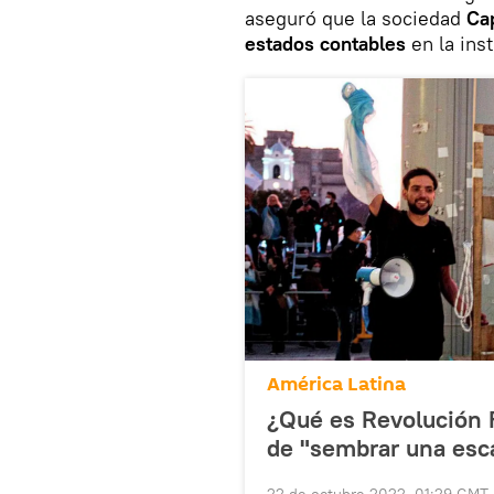
aseguró que la sociedad
Ca
estados contables
en la ins
América Latina
¿Qué es Revolución F
de "sembrar una esca
22 de octubre 2022, 01:29 GMT