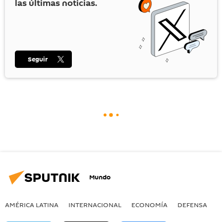
las últimas noticias.
Seguir
Mundo
AMÉRICA LATINA
INTERNACIONAL
ECONOMÍA
DEFENSA
M