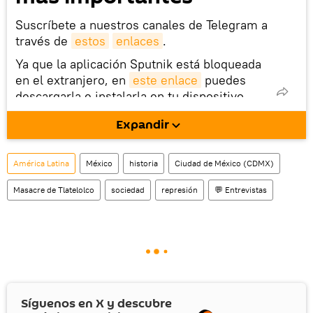
Suscríbete a nuestros canales de Telegram a
través de
estos
enlaces
.
Ya que la aplicación Sputnik está bloqueada
en el extranjero, en
este enlace
puedes
descargarla e instalarla en tu dispositivo
móvil (¡solo para Android!).
Expandir
También tenemos una cuenta
en la red 
social rusa VK
.
América Latina
México
historia
Ciudad de México (CDMX)
Masacre de Tlatelolco
sociedad
represión
💬 Entrevistas
Síguenos en
X
y descubre