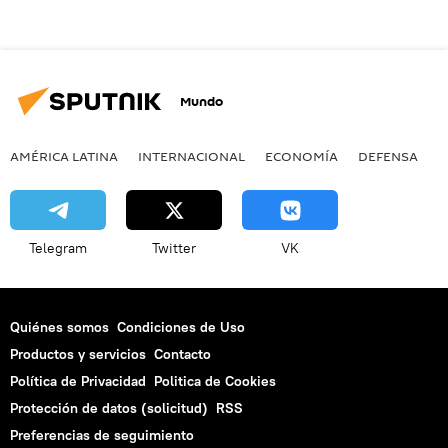
Mundo
AMÉRICA LATINA
INTERNACIONAL
ECONOMÍA
DEFENSA
M
Telegram
Twitter
VK
Quiénes somos
Condiciones de Uso
Productos y servicios
Contacto
Política de Privacidad
Politica de Cookies
Protección de datos (solicitud)
RSS
Preferencias de seguimiento