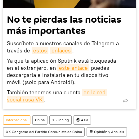
No te pierdas las noticias
más importantes
Suscríbete a nuestros canales de Telegram a
través de
estos
enlaces
.
Ya que la aplicación Sputnik está bloqueada
en el extranjero, en
este enlace
puedes
descargarla e instalarla en tu dispositivo
móvil (¡solo para Android!).
También tenemos una cuenta
en la red 
social rusa VK
.
Internacional
China
Xi Jinping
🌏 Asia
XX Congreso del Partido Comunista de China
💬 Opinión y Análisis