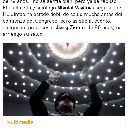
de 79 años, "no se sentía bien, pero ya se repuso".
El publicista y sinólogo
Nikolái Vavílov
asegura que
Hu Jintao ha estado débil de salud mucho antes del
comienzo del Congreso, pero asistió al evento,
aunque su predecesor
Jiang Zemin
, de 96 años, no
arriesgó su salud.
Multimedia