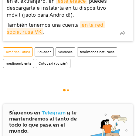
en el extranjero, en
este enlace
puedes
descargarla e instalarla en tu dispositivo
móvil (¡solo para Android!).
También tenemos una cuenta
en la red 
social rusa VK
.
América Latina
Ecuador
volcanes
fenómenos naturales
medioambiente
Cotopaxi (volcán)
Síguenos en
Telegram
y te
mantendremos al tanto de
todo lo que pasa en el
mundo.