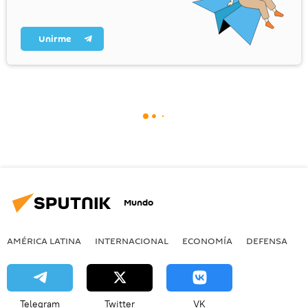
Unirme
Mundo
AMÉRICA LATINA
INTERNACIONAL
ECONOMÍA
DEFENSA
M
Telegram
Twitter
VK