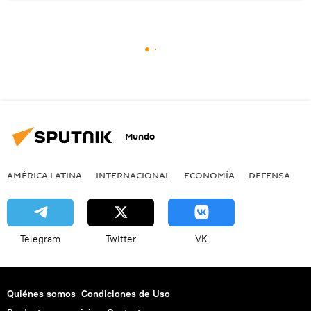
Mundo
AMÉRICA LATINA
INTERNACIONAL
ECONOMÍA
DEFENSA
M
Telegram
Twitter
VK
Quiénes somos
Condiciones de Uso