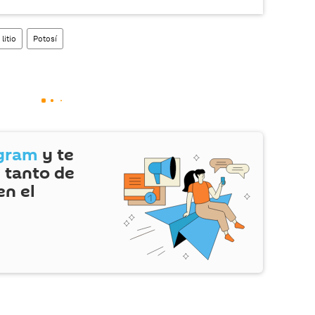
litio
Potosí
gram
y te
 tanto de
en el