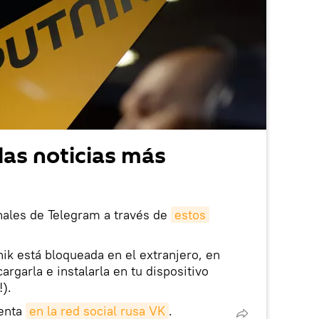
las noticias más
nales de Telegram a través de
estos
nik está bloqueada en el extranjero, en
rgarla e instalarla en tu dispositivo
!).
enta
en la red social rusa VK
.