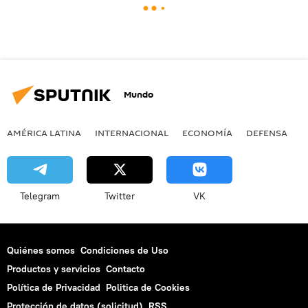
Mundo
AMÉRICA LATINA
INTERNACIONAL
ECONOMÍA
DEFENSA
M
Telegram
Twitter
VK
Quiénes somos
Condiciones de Uso
Productos y servicios
Contacto
Política de Privacidad
Politica de Cookies
Protección de datos (solicitud)
RSS