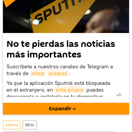
No te pierdas las noticias
más importantes
Suscríbete a nuestros canales de Telegram a
través de
estos
enlaces
.
Ya que la aplicación Sputnik está bloqueada
en el extranjero, en
este enlace
puedes
descargarla e instalarla en tu dispositivo
móvil (¡solo para Android!).
Expandir
También tenemos una cuenta
en la red 
social rusa VK
.
Defensa
EEUU