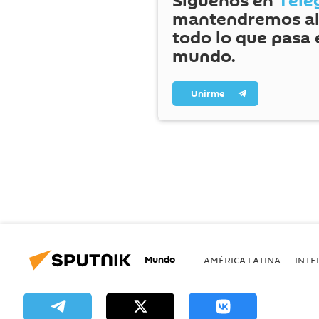
Síguenos en
Tele
mantendremos al
todo lo que pasa 
mundo.
Unirme
Mundo
AMÉRICA LATINA
INTE