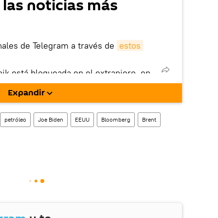
 las noticias más
nales de Telegram a través de
estos
nik está bloqueada en el extranjero, en
rgarla e instalarla en tu dispositivo
Expandir
!).
petróleo
Joe Biden
EEUU
Bloomberg
Brent