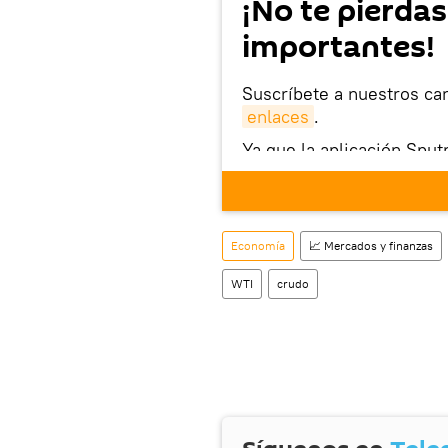
¡No te pierdas
importantes!
Suscríbete a nuestros ca
enlaces
.
Ya que la aplicación Sput
este enlace
puedes desca
móvil (¡solo para Android
Economía
📈 Mercados y finanzas
WTI
crudo