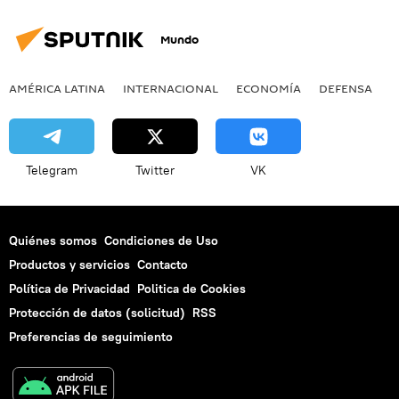
Mundo
AMÉRICA LATINA
INTERNACIONAL
ECONOMÍA
DEFENSA
M
Telegram
Twitter
VK
Quiénes somos
Condiciones de Uso
Productos y servicios
Contacto
Política de Privacidad
Politica de Cookies
Protección de datos (solicitud)
RSS
Preferencias de seguimiento