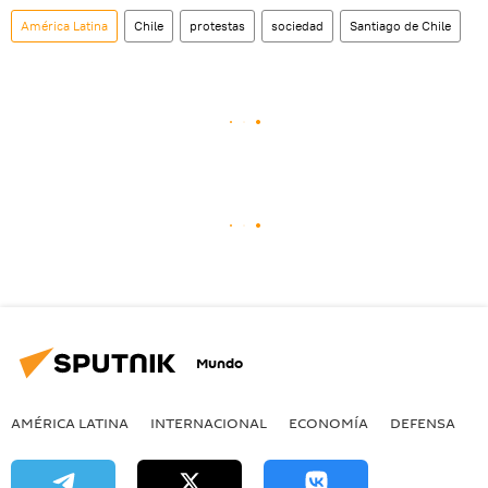
América Latina
Chile
protestas
sociedad
Santiago de Chile
Mundo
AMÉRICA LATINA
INTERNACIONAL
ECONOMÍA
DEFENSA
M