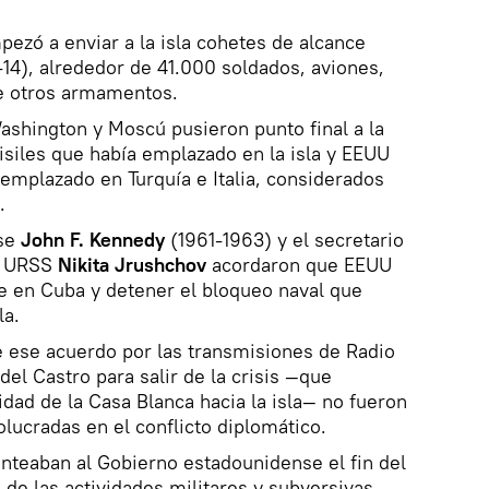
pezó a enviar a la isla cohetes de alcance
14), alrededor de 41.000 soldados, aviones,
re otros armamentos.
ashington y Moscú pusieron punto final a la
misiles que había emplazado en la isla y EEUU
 emplazado en Turquía e Italia, considerados
.
nse
John F. Kennedy
(1961-1963) y el secretario
la URSS
Nikita Jrushchov
acordaron que EEUU
e en Cuba y detener el bloqueo naval que
la.
e ese acuerdo por las transmisiones de Radio
el Castro para salir de la crisis —que
idad de la Casa Blanca hacia la isla— no fueron
olucradas en el conflicto diplomático.
anteaban al Gobierno estadounidense el fin del
de las actividades militares y subversivas