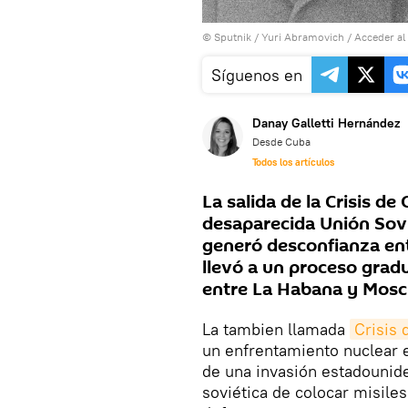
© Sputnik / Yuri Abramovich
/
Acceder al
Síguenos en
Danay Galletti Hernández
Desde Cuba
Todos los artículos
La salida de la Crisis d
desaparecida Unión Sovi
generó desconfianza entr
llevó a un proceso grad
entre La Habana y Mosc
La tambien llamada
Crisis 
un enfrentamiento nuclear 
de una invasión estadounid
soviética de colocar misiles