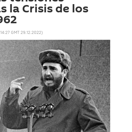
s la Crisis de los
1962
:
14:27 GMT 29.12.2022
)