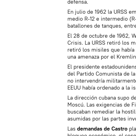
defensa.
En julio de 1962 la URSS em
medio R-12 e intermedio (R-
batallones de tanques, ent
El 28 de octubre de 1962, W
Crisis. La URSS retiró los 
retiró los misiles que había
una amenaza por el Kremlin
El presidente estadounide
del Partido Comunista de 
no intervendría militarment
EEUU había ordenado a la is
La dirección cubana supo d
Moscú. Las exigencias de Fid
buscaban remediar la hostil
asumidas por las partes inv
Las
demandas de Castro
pl
bloqueo económico, el cese 