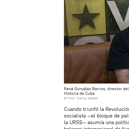
René González Barrios, director del
Historia de Cuba
© Foto : Danay Galletti
Cuando triunfó la Revolució
socialista —el bloque de paí
la URSS— asumía una polític
balance internacional de fu