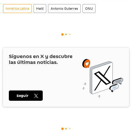
social rusa VK
.
América Latina
Haití
Antonio Guterres
ONU
Síguenos en
X
y descubre
las últimas noticias.
Seguir