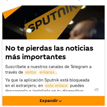
No te pierdas las noticias
más importantes
Suscríbete a nuestros canales de Telegram a
través de
estos
enlaces
.
Ya que la aplicación Sputnik está bloqueada
en el extranjero, en
este enlace
puedes
descargarla e instalarla en tu dispositivo
móvil (¡solo para Android!).
Expandir
También tenemos una cuenta
en la red 