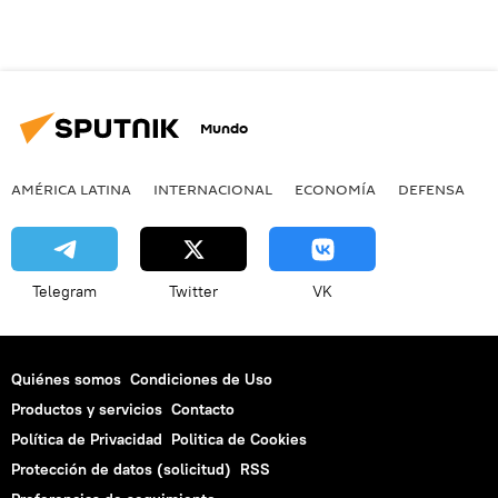
Mundo
AMÉRICA LATINA
INTERNACIONAL
ECONOMÍA
DEFENSA
M
Telegram
Twitter
VK
Quiénes somos
Condiciones de Uso
Productos y servicios
Contacto
Política de Privacidad
Politica de Cookies
Protección de datos (solicitud)
RSS