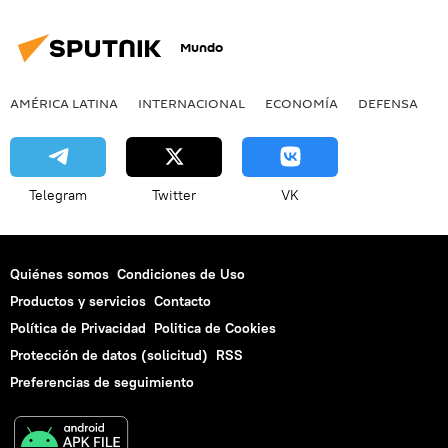
Mundo
AMÉRICA LATINA
INTERNACIONAL
ECONOMÍA
DEFENSA
M
Telegram
Twitter
VK
Quiénes somos
Condiciones de Uso
Productos y servicios
Contacto
Política de Privacidad
Politica de Cookies
Protección de datos (solicitud)
RSS
Preferencias de seguimiento