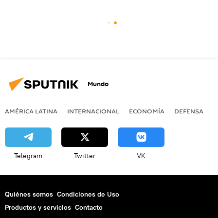
Mundo
AMÉRICA LATINA
INTERNACIONAL
ECONOMÍA
DEFENSA
M
Telegram
Twitter
VK
Quiénes somos
Condiciones de Uso
Productos y servicios
Contacto