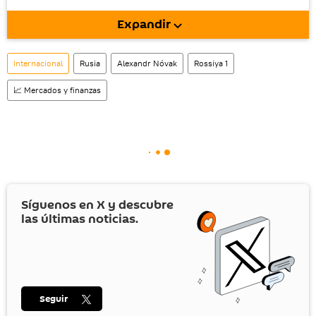
móvil (¡solo para Android!).
Expandir
También tenemos una cuenta
en la red 
social rusa VK
.
Internacional
Rusia
Alexandr Nóvak
Rossiya 1
📈 Mercados y finanzas
Síguenos en
X
y descubre
las últimas noticias.
Seguir