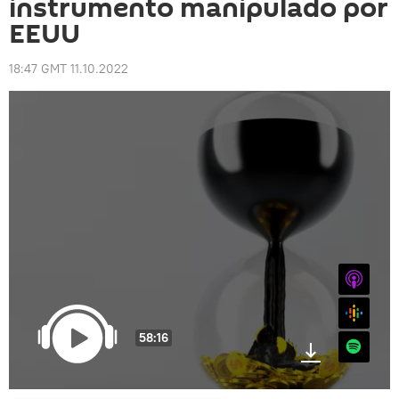
instrumento manipulado por
EEUU
18:47 GMT 11.10.2022
iTunes
Google
58:16
Spotify