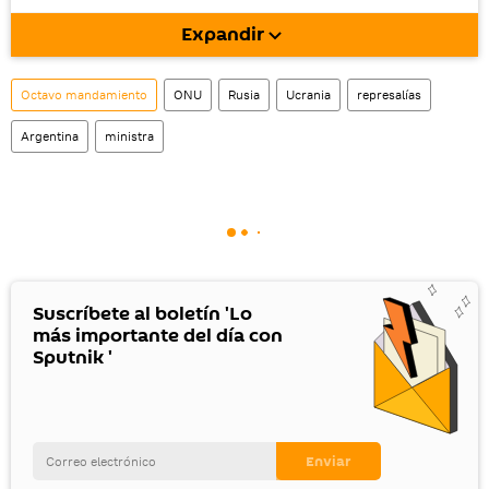
móvil (¡solo para Android!).
Expandir
También tenemos una cuenta
en la red 
social rusa VK
.
Octavo mandamiento
ONU
Rusia
Ucrania
represalías
Argentina
ministra
Suscríbete al boletín 'Lo
más importante del día con
Sputnik '