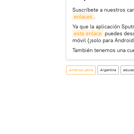
Suscríbete a nuestros ca
enlaces
.
Ya que la aplicación Sput
este enlace
puedes desca
móvil (¡solo para Android
También tenemos una cu
América Latina
Argentina
educa