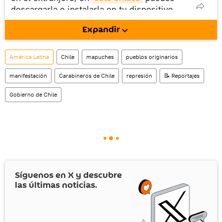
descargarla e instalarla en tu dispositivo
móvil (¡solo para Android!).
Expandir
También tenemos una cuenta
en la red 
social rusa VK
.
América Latina
Chile
mapuches
pueblos originarios
manifestación
Carabineros de Chile
represión
📝 Reportajes
Gobierno de Chile
Síguenos en
X
y descubre
las últimas noticias.