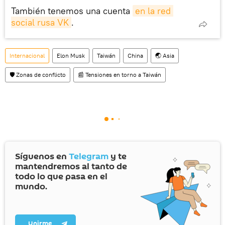
También tenemos una cuenta
en la red 
social rusa VK
.
Internacional
Elon Musk
Taiwán
China
🌏 Asia
🛡️ Zonas de conflicto
📰 Tensiones en torno a Taiwán
Síguenos en
Telegram
y te
mantendremos al tanto de
todo lo que pasa en el
mundo.
Unirme