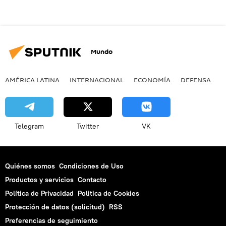
Mundo
AMÉRICA LATINA
INTERNACIONAL
ECONOMÍA
DEFENSA
M
Telegram
Twitter
VK
Quiénes somos
Condiciones de Uso
Productos y servicios
Contacto
Política de Privacidad
Politica de Cookies
Protección de datos (solicitud)
RSS
Preferencias de seguimiento