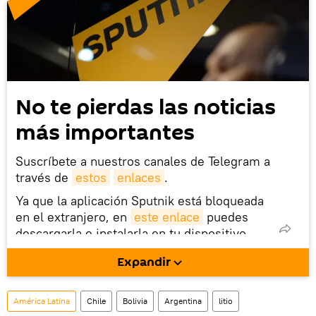
No te pierdas las noticias
más importantes
Suscríbete a nuestros canales de Telegram a
través de
estos
enlaces
.
Ya que la aplicación Sputnik está bloqueada
en el extranjero, en
este enlace
puedes
descargarla e instalarla en tu dispositivo
móvil (¡solo para Android!).
Expandir
También tenemos una cuenta
en la red 
social rusa VK
.
América Latina
Chile
Bolivia
Argentina
litio