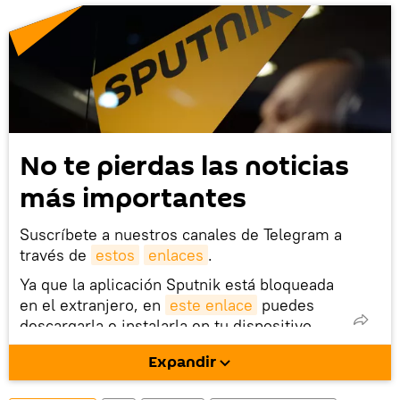
No te pierdas las noticias
más importantes
Suscríbete a nuestros canales de Telegram a
través de
estos
enlaces
.
Ya que la aplicación Sputnik está bloqueada
en el extranjero, en
este enlace
puedes
descargarla e instalarla en tu dispositivo
móvil (¡solo para Android!).
Expandir
También tenemos una cuenta
en la red 
social rusa VK
.