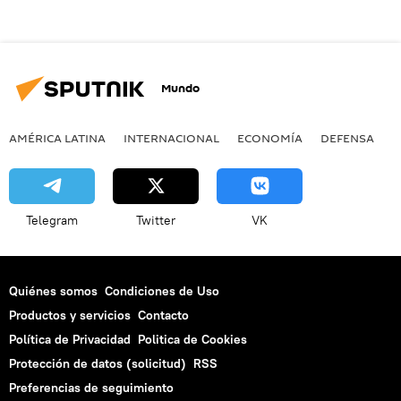
Mundo
AMÉRICA LATINA
INTERNACIONAL
ECONOMÍA
DEFENSA
M
Telegram
Twitter
VK
Quiénes somos
Condiciones de Uso
Productos y servicios
Contacto
Política de Privacidad
Politica de Cookies
Protección de datos (solicitud)
RSS
Preferencias de seguimiento