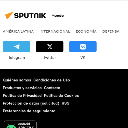
Mundo
AMÉRICA LATINA
INTERNACIONAL
ECONOMÍA
DEFENSA
M
Telegram
Twitter
VK
Quiénes somos
Condiciones de Uso
Productos y servicios
Contacto
Política de Privacidad
Politica de Cookies
Protección de datos (solicitud)
RSS
Preferencias de seguimiento