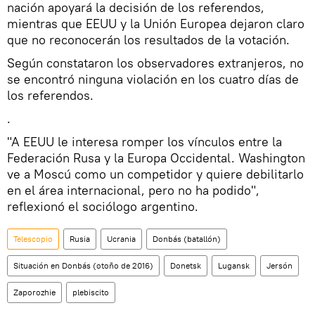
nación apoyará la decisión de los referendos,
mientras que EEUU y la Unión Europea dejaron claro
que no reconocerán los resultados de la votación.
Según constataron los observadores extranjeros, no
se encontró ninguna violación en los cuatro días de
los referendos.
.
"A EEUU le interesa romper los vínculos entre la
Federación Rusa y la Europa Occidental. Washington
ve a Moscú como un competidor y quiere debilitarlo
en el área internacional, pero no ha podido",
reflexionó el sociólogo argentino.
Telescopio
Rusia
Ucrania
Donbás (batallón)
Situación en Donbás (otoño de 2016)
Donetsk
Lugansk
Jersón
Zaporozhie
plebiscito