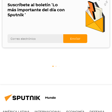
Suscríbete al boletín 'Lo
más importante del día con
Sputnik '
Mundo
AMÉRICA LATINA
INTERNACIONAL
ECONOMÍA
DEFENSA
M