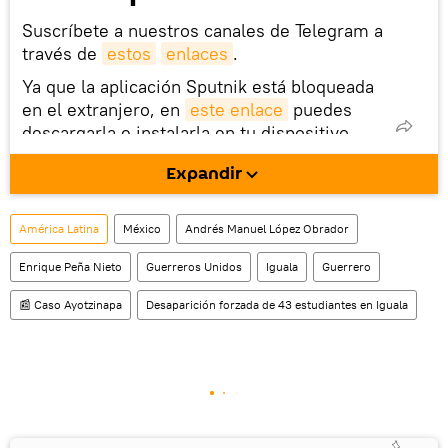
Suscríbete a nuestros canales de Telegram a
través de
estos
enlaces
.
Ya que la aplicación Sputnik está bloqueada
en el extranjero, en
este enlace
puedes
descargarla e instalarla en tu dispositivo
móvil (¡solo para Android!).
Expandir
También tenemos una cuenta
en la red 
social rusa VK
.
América Latina
México
Andrés Manuel López Obrador
Enrique Peña Nieto
Guerreros Unidos
Iguala
Guerrero
📰 Caso Ayotzinapa
Desaparición forzada de 43 estudiantes en Iguala