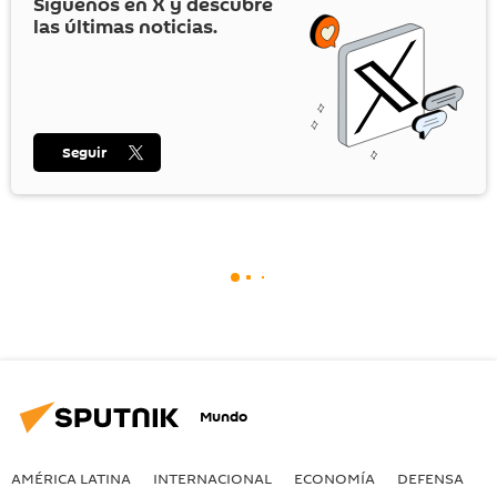
Síguenos en
X
y descubre
las últimas noticias.
Seguir
Mundo
AMÉRICA LATINA
INTERNACIONAL
ECONOMÍA
DEFENSA
M