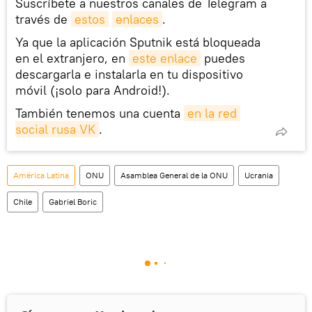
Suscríbete a nuestros canales de Telegram a
través de
estos
enlaces
.
Ya que la aplicación Sputnik está bloqueada
en el extranjero, en
este enlace
puedes
descargarla e instalarla en tu dispositivo
móvil (¡solo para Android!).
También tenemos una cuenta
en la red 
social rusa VK
.
América Latina
ONU
Asamblea General de la ONU
Ucrania
Chile
Gabriel Boric