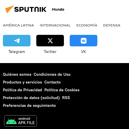
Mundo
AMÉRICA LATINA
INTERNACIONAL
ECONOMÍA
DEFENSA
M
Telegram
Twitter
VK
Quiénes somos
Condiciones de Uso
Productos y servicios
Contacto
Política de Privacidad
Politica de Cookies
Protección de datos (solicitud)
RSS
Preferencias de seguimiento