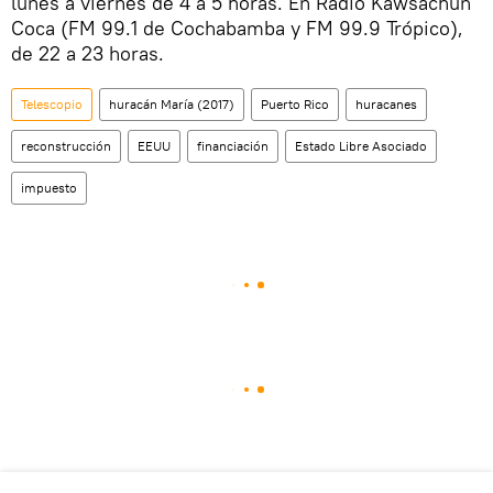
lunes a viernes de 4 a 5 horas. En Radio Kawsachun
Coca (FM 99.1 de Cochabamba y FM 99.9 Trópico),
de 22 a 23 horas.
Telescopio
huracán María (2017)
Puerto Rico
huracanes
reconstrucción
EEUU
financiación
Estado Libre Asociado
impuesto