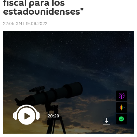
fiscal para los
estadounidenses"
22:05 GMT 19.09.2022
iTunes
Google
20:20
Spotify