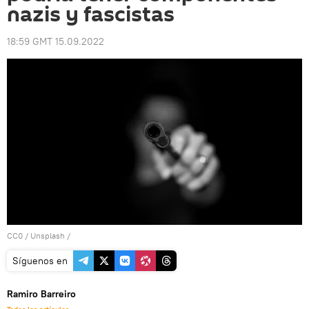
nazis y fascistas
18:59 GMT 15.09.2022
CC0
/
Unsplash
/
Síguenos en
Ramiro Barreiro